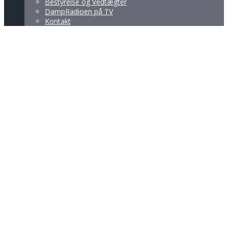
Bestyrelse og Vedtægter
DampRadioen på TV
Kontakt