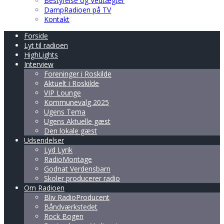
Bestyrelse og Vedtægter
DampRadioen på TV
Kontakt
Forside
Lyt til radioen
HighLights
Interview
Foreninger i Roskilde
Aktuelt i Roskilde
VIP Lounge
Kommunevalg 2025
Ugens Tema
Ugens Aktuelle gæst
Den lokale gæst
Udsendelser
Lyd Lyrik
RadioMontage
Godnat Verdensbarn
Skoler producerer radio
Om Radioen
Bliv RadioProducent
Båndværkstedet
Rock Bogen