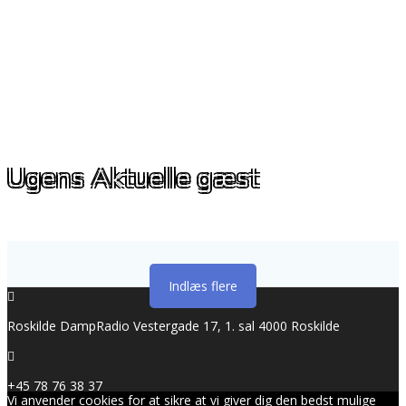
Ugens Aktuelle gæst
Indlæs flere
Roskilde DampRadio Vestergade 17, 1. sal 4000 Roskilde
+45 78 76 38 37
Vi anvender cookies for at sikre at vi giver dig den bedst mulige