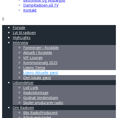
Bestyrelse og Vedtægter
DampRadioen på TV
Kontakt
Forside
Lyt til radioen
HighLights
Interview
Foreninger i Roskilde
Aktuelt i Roskilde
VIP Lounge
Kommunevalg 2025
Ugens Tema
Ugens Aktuelle gæst
Den lokale gæst
Udsendelser
Lyd Lyrik
RadioMontage
Godnat Verdensbarn
Skoler producerer radio
Om Radioen
Bliv RadioProducent
Båndværkstedet