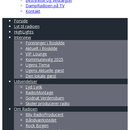
Bestyrelse og Vedtægter
DampRadioen på TV
Kontakt
Forside
Lyt til radioen
HighLights
Interview
Foreninger i Roskilde
Aktuelt i Roskilde
VIP Lounge
Kommunevalg 2025
Ugens Tema
Ugens Aktuelle gæst
Den lokale gæst
Udsendelser
Lyd Lyrik
RadioMontage
Godnat Verdensbarn
Skoler producerer radio
Om Radioen
Bliv RadioProducent
Båndværkstedet
Rock Bogen