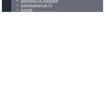
Bestyrelse og Vedtægter
DampRadioen på TV
Kontakt