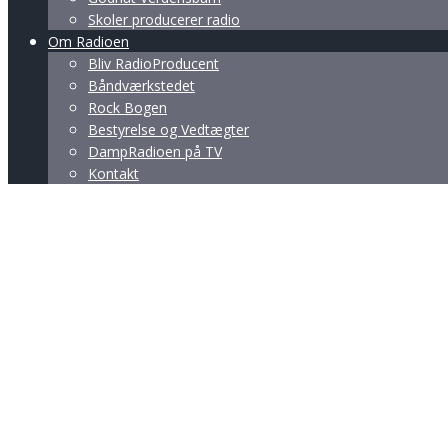
Skoler producerer radio
Om Radioen
Bliv RadioProducent
Båndværkstedet
Rock Bogen
Bestyrelse og Vedtægter
DampRadioen på TV
Kontakt