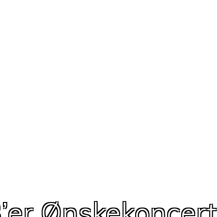
’er Ønskekoncer