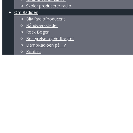
Skoler producerer radio
Om Radioen
Bliv RadioProducent
Båndværkstedet
Rock Bogen
Bestyrelse og Vedtægter
DampRadioen på TV
Kontakt