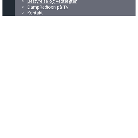
Bestyrelse og Vedtægter
DampRadioen på TV
Kontakt