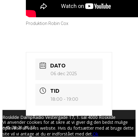
Produktion Robin Cox
DATO
06 dec 2025
TID
18:00 - 19:00
Roskilde DampRadio Vestergade 17, 1. sal 4000 Roskilde
Vi anvender cookies for at sikre at vi giver dig den bedst mulige
+45 78 76 38 37
oplevelse af vores website. Hvis du fortsætter med at bruge dette
site vil vi antage at du er indforstået med det.
Ok