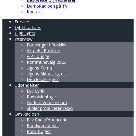
Bestyrelse og Vedtægter
DampRadioen på TV
Kontakt
Forside
Lyt til radioen
HighLights
Interview
Foreninger i Roskilde
Aktuelt i Roskilde
VIP Lounge
Kommunevalg 2025
Ugens Tema
Ugens Aktuelle gæst
Den lokale gæst
Udsendelser
Lyd Lyrik
RadioMontage
Godnat Verdensbarn
Skoler producerer radio
Om Radioen
Bliv RadioProducent
Båndværkstedet
Rock Bogen