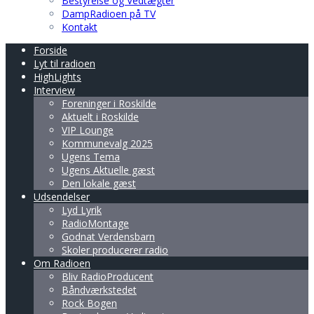
Bestyrelse og Vedtægter
DampRadioen på TV
Kontakt
Forside
Lyt til radioen
HighLights
Interview
Foreninger i Roskilde
Aktuelt i Roskilde
VIP Lounge
Kommunevalg 2025
Ugens Tema
Ugens Aktuelle gæst
Den lokale gæst
Udsendelser
Lyd Lyrik
RadioMontage
Godnat Verdensbarn
Skoler producerer radio
Om Radioen
Bliv RadioProducent
Båndværkstedet
Rock Bogen