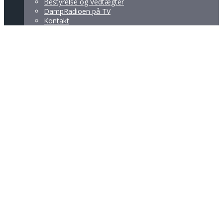
Bestyrelse og Vedtægter
DampRadioen på TV
Kontakt