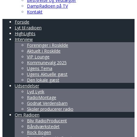
Bestyrelse og Vedtægter
DampRadioen på TV
Kontakt
Forside
Lyt til radioen
HighLights
Interview
Foreninger i Roskilde
Aktuelt i Roskilde
VIP Lounge
Kommunevalg 2025
Ugens Tema
Ugens Aktuelle gæst
Den lokale gæst
Udsendelser
Lyd Lyrik
RadioMontage
Godnat Verdensbarn
Skoler producerer radio
Om Radioen
Bliv RadioProducent
Båndværkstedet
Rock Bogen