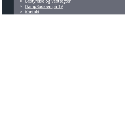
Bestyrelse og Vedtægter
DampRadioen på TV
Kontakt