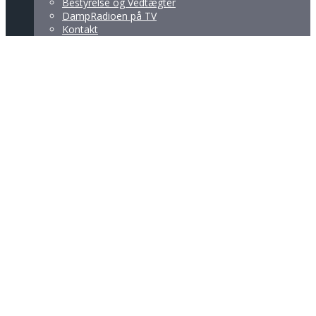
Bestyrelse og Vedtægter
DampRadioen på TV
Kontakt