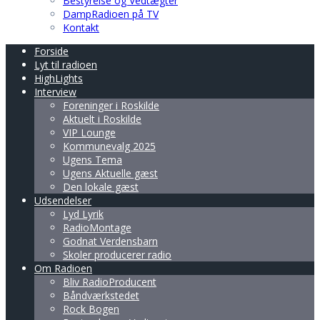
Bestyrelse og Vedtægter
DampRadioen på TV
Kontakt
Forside
Lyt til radioen
HighLights
Interview
Foreninger i Roskilde
Aktuelt i Roskilde
VIP Lounge
Kommunevalg 2025
Ugens Tema
Ugens Aktuelle gæst
Den lokale gæst
Udsendelser
Lyd Lyrik
RadioMontage
Godnat Verdensbarn
Skoler producerer radio
Om Radioen
Bliv RadioProducent
Båndværkstedet
Rock Bogen