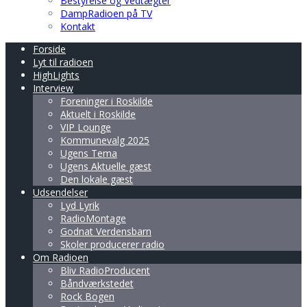
Bestyrelse og Vedtægter
DampRadioen på TV
Kontakt
Forside
Lyt til radioen
HighLights
Interview
Foreninger i Roskilde
Aktuelt i Roskilde
VIP Lounge
Kommunevalg 2025
Ugens Tema
Ugens Aktuelle gæst
Den lokale gæst
Udsendelser
Lyd Lyrik
RadioMontage
Godnat Verdensbarn
Skoler producerer radio
Om Radioen
Bliv RadioProducent
Båndværkstedet
Rock Bogen