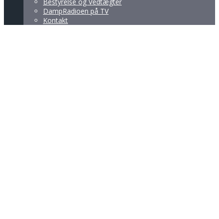
Bestyrelse og Vedtægter
DampRadioen på TV
Kontakt