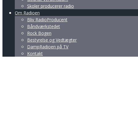
Skoler producerer radio
Om Radioen
Bliv RadioProducent
Båndværkstedet
Rock Bogen
Bestyrelse og Vedtægter
DampRadioen på TV
Kontakt