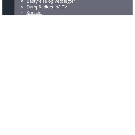
Bestyrelse og Vedtægter
DampRadioen på TV
Kontakt