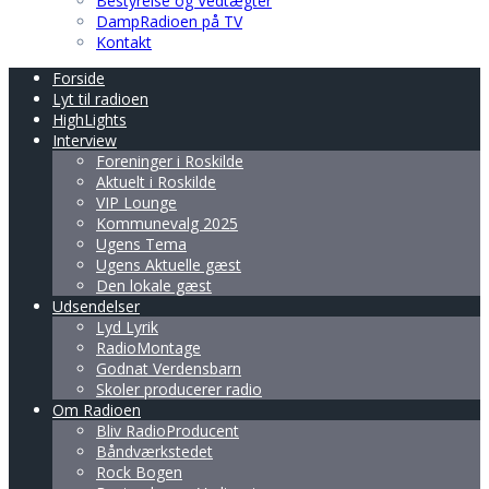
Bestyrelse og Vedtægter
DampRadioen på TV
Kontakt
Forside
Lyt til radioen
HighLights
Interview
Foreninger i Roskilde
Aktuelt i Roskilde
VIP Lounge
Kommunevalg 2025
Ugens Tema
Ugens Aktuelle gæst
Den lokale gæst
Udsendelser
Lyd Lyrik
RadioMontage
Godnat Verdensbarn
Skoler producerer radio
Om Radioen
Bliv RadioProducent
Båndværkstedet
Rock Bogen