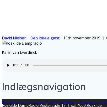
David Nielsen
Den lokale gæst
13th november 2019
|
Karin van Everdinck
Indlægsnavigation
Previous:
Previous post:
Tomas Breddam – Borgmester i R
Roskilde DampRadio Vestergade 17, 1. sal 4000 Roskilde