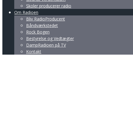
Skoler producerer radio
Om Radioen
Bliv RadioProducent
Båndværkstedet
Rock Bogen
Bestyrelse og Vedtægter
DampRadioen på TV
Kontakt