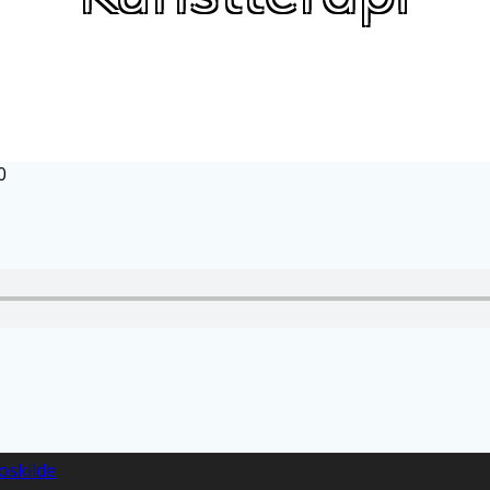
0
oskilde